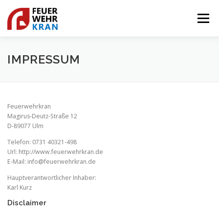
Zum
Inhalt
Menü
springen
START
AUSBILDUNGEN
VERANSTALTUNGEN
IMPRESSUM
KONTAKT
Feuerwehrkran
Magirus-Deutz-Straße 12
D-89077 Ulm
Telefon: 0731 40321-498
Url: http://www.feuerwehrkran.de
E-Mail: info@feuerwehrkran.de
Hauptverantwortlicher Inhaber:
Karl Kurz
Disclaimer